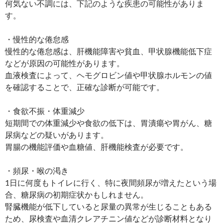
何気ない不調には、下記のような疾患の可能性がありま
す。
・慢性的な倦怠感
慢性的な倦怠感は、肝機能障害や貧血、甲状腺機能低下症
などが原因の可能性があります。
血液検査によって、ヘモグロビン値や甲状腺ホルモンの値
を確認することで、正確な診断が可能です。
・食欲不振・体重減少
短期間での体重減少や食欲の低下は、胃潰瘍や胃がん、糖
尿病などの疑いがあります。
胃腸の機能評価や血糖値、肝機能検査が必要です。
・頻尿・喉の渇き
1日に何度もトイレに行く、特に夜間頻尿が増えたという場
合、糖尿病の初期症状かもしれません。
腎臓機能が低下していると尿量の異常が生じることもある
ため、尿検査や血清クレアチニン値などが診断材料となり